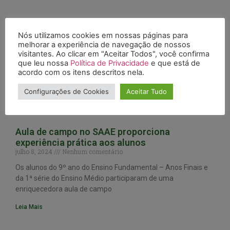
Nós utilizamos cookies em nossas páginas para
melhorar a experiência de navegação de nossos
visitantes. Ao clicar em "Aceitar Todos", você confirma
que leu nossa
Política de Privacidade
e que está de
acordo com os itens descritos nela.
Configurações de Cookies
Aceitar Tudo
Aula de campo no SAAE proporciona
experiência prática aos alunos
julho 8, 2024
Nenhum comentário
Os alunos do 9º ano do Ensino Fundamental – Anos Finais e
da 1ª série do Ensino Médio participaram de uma
enriquecedora aula de campo
Leia Mais