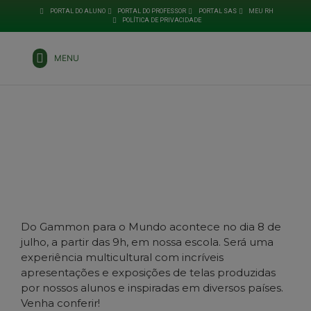
PORTAL DO ALUNO
PORTAL DO PROFESSOR
PORTAL SAS
MEU RH
POLÍTICA DE PRIVACIDADE
MENU
Do Gammon para o Mundo acontece no dia 8 de
julho, a partir das 9h, em nossa escola. Será uma
experiência multicultural com incríveis
apresentações e exposições de telas produzidas
por nossos alunos e inspiradas em diversos países.
Venha conferir!