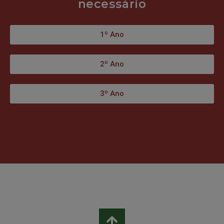
necessário
1º Ano
2º Ano
3º Ano