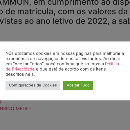
ON, em cumprimento ao disposto
 de matrícula, com os valores da
istas ao ano letivo de 2022, a sab
ENSINO MÉDIO
O
Nós utilizamos cookies em nossas páginas para melhorar a
 GUANHÃES
experiência de navegação de nossos visitantes. Ao clicar
em "Aceitar Todos", você confirma que leu nossa
Política
iços Educacionais – GAMMON GUANHÃE
de Privacidade
e que está de acordo com os itens
descritos nela.
VIÇOS EDUCACIONAIS - GUANHÃES
Configurações de Cookies
Aceitar Tudo
O
ENSINO MÉDIO